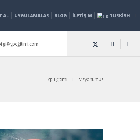
T AL
UYGULAMALAR
BLOG
İLETIŞIM
TURKISH
bilgi@ypeğitimi.com
Yp Eğitimi
Vizyonumuz