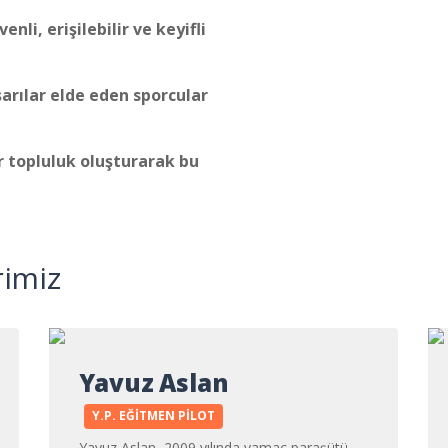
li, erişilebilir ve keyifli
arılar elde eden sporcular
 topluluk oluşturarak bu
rimiz
Yavuz Aslan
Y.P. EĞITMEN PILOT
Yavuz Aslan, 2009 yılında yamaç paraşütü