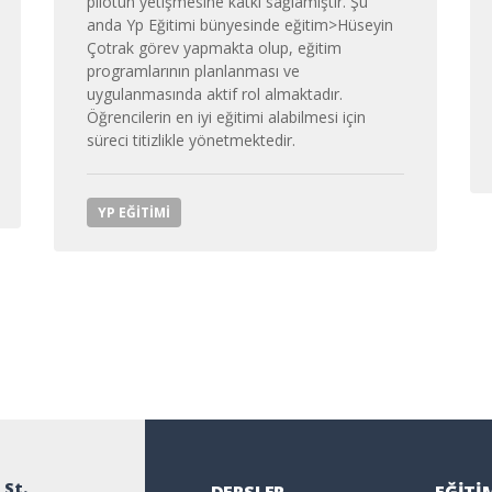
pilotun yetişmesine katkı sağlamıştır. Şu
anda Yp Eğitimi bünyesinde eğitim>
Hüseyin
Çot
rak görev yapmakta olup, eğitim
programlarının planlanması ve
uygulanmasında aktif rol almaktadır.
Öğrencilerin en iyi eğitimi alabilmesi için
süreci titizlikle yönetmektedir.
YP EĞITIMI
 St.