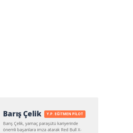
Barış Çelik
Y.P. EĞITMEN PILOT
Barış Çelik, yamaç paraşütü kariyerinde
önemli başarılara imza atarak Red Bull X-