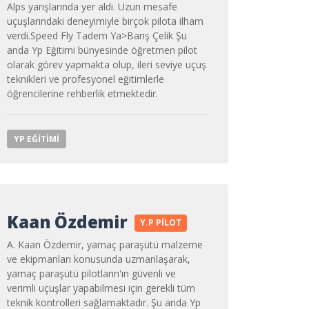
Alps yarışlarında yer aldı. Uzun mesafe
uçuşlarındaki deneyimiyle birçok pilota ilham
verdi.Speed Fly Tadem Ya>
Barış Çelik
Şu
anda Yp Eğitimi bünyesinde öğretmen pilot
olarak görev yapmakta olup, ileri seviye uçuş
teknikleri ve profesyonel eğitimlerle
öğrencilerine rehberlik etmektedir.
YP EĞITIMI
Kaan Özdemir
Y.P PILOT
A. Kaan Özdemir, yamaç paraşütü malzeme
ve ekipmanları konusunda uzmanlaşarak,
yamaç paraşütü pilotların'ın güvenli ve
verimli uçuşlar yapabilmesi için gerekli tüm
teknik kontrolleri sağlamaktadır. Şu anda Yp