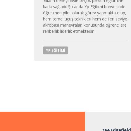
Yılların deneyimiyle birçok pilotun eğitimine
katkı sağladı. Şu anda Yp Eğitimi bünyesinde
öğretmen pilot olarak görev yapmakta olup,
hem temel uçuş teknikleri hem de ileri seviye
akrobasi manevraları konusunda öğrencilere
rehberlik liderlik etmektedir.
YP EĞITIMI
164 Edgefield