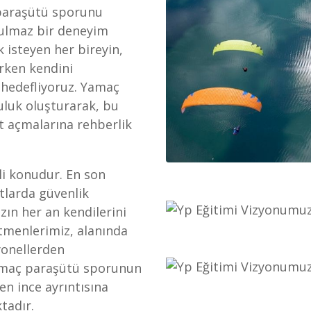
 paraşütü sporunu
utulmaz bir deneyim
 isteyen her bireyin,
ırken kendini
 hedefliyoruz. Yamaç
uluk oluşturarak, bu
t açmalarına rehberlik
li konudur. En son
rtlarda güvenlik
zın her an kendilerini
itmenlerimiz, alanında
yonellerden
yamaç paraşütü sporunun
 en ince ayrıntısına
tadır.