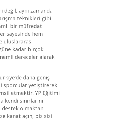
ri değil, aynı zamanda
arışma teknikleri gibi
amlı bir müfredat
mler sayesinde hem
e uluslararası
ugüne kadar birçok
önemli dereceler alarak
rkiye’de daha geniş
i sporcular yetiştirerek
msil etmektir. YP Eğitimi
a kendi sınırlarını
a destek olmaktan
e kanat açın, biz sizi