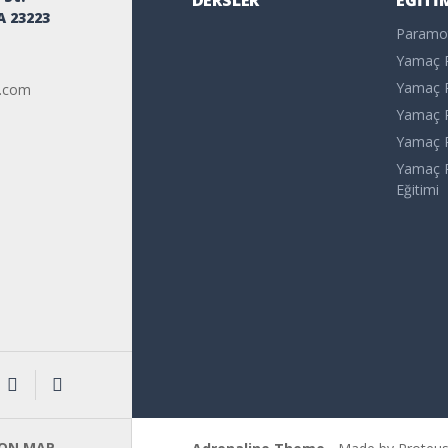
DERSLER
EĞITI
A 23223
Paramot
Yamaç P
Yamaç P
o.com
Yamaç P
Yamaç P
Yamaç P
Eğitimi
 ON MAP