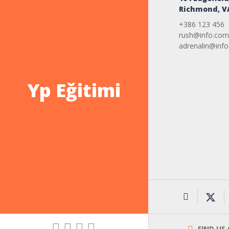
Richmond, V
+386 123 456
rush@info.com
adrenalin@inf
Yp Eğitimi
FIND US