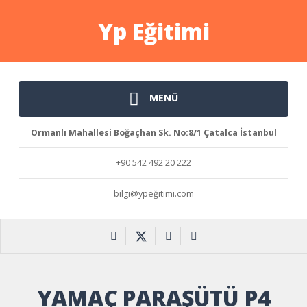
Yp Eğitimi
MENÜ
Ormanlı Mahallesi Boğaçhan Sk. No:8/1 Çatalca İstanbul
+90 542 492 20 222
bilgi@ypeğitimi.com
YAMAÇ PARAŞÜTÜ P4