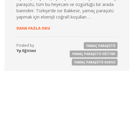
paraşütü, tüm bu heyecanı ve özgürlüğü bir arada
barındırır. Türkiye’de ise Balıkesir, yamaç paraşütü
yapmak için elverişli coğrafi koşulları …
BALIKESIR YAMAÇ PARAŞÜTÜ EĞITIMI 2025
DAHA FAZLA OKU
Posted by
YAMAÇ PARAŞÜTÜ
Yp Eğitimi
YAMAÇ PARAŞÜTÜ EĞITIMI
YAMAÇ PARAŞÜTÜ KURSU