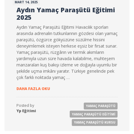
MART 14, 2025
Aydın Yamaç Paraşütü Eğitimi
2025
Aydın Yamaç Paraşütü Eğitimi Havacılık sporları
arasında adrenalin tutkunlarının gözdesi olan yamaç
paraşütü, özgürce gökyüzüne süzülme hissini
deneyimlemek isteyen herkese eşsiz bir fırsat sunar.
Yamaç paraşütü, rüzgârın ve termik akımların
yardımıyla uzun süre havada kalabilme, muhteşem
manzaraları kuş bakışı izleme ve doğayla uyumlu bir
şekilde uçma imkânı yaratır. Türkiye genelinde pek
çok farklı noktada yamaç …
AYDIN YAMAÇ PARAŞÜTÜ EĞITIMI 2025
DAHA FAZLA OKU
Posted by
YAMAÇ PARAŞÜTÜ
Yp Eğitimi
YAMAÇ PARAŞÜTÜ EĞITIMI
YAMAÇ PARAŞÜTÜ KURSU