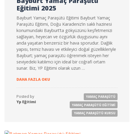
Bayburt Yamaç Paraşütü
Eğitimi 2025
Bayburt Yamaç Paraşütü Eğitimi Bayburt Yamaç
Paraşütü Eğitimi, Doğu Karadeniz’in saklı hazinesi
konumundaki Bayburt’ta gökyüzünü keşfetmenizi
sağlayan, heyecan ve özgürlük duygusunu aynı
anda yaşatan benzersiz bir hava sporudur. Dağlık
yapısı, temiz havası ve etkileyici doğal güzellikleriyle
Bayburt; yamaç paraşütü öğrenmek isteyen her
seviyedeki katılımcı için ideal bir coğrafi ortam
sunar. Biz, YP Eğitimi olarak uzun …
BAYBURT YAMAÇ PARAŞÜTÜ EĞITIMI 2025
DAHA FAZLA OKU
Posted by
YAMAÇ PARAŞÜTÜ
Yp Eğitimi
YAMAÇ PARAŞÜTÜ EĞITIMI
YAMAÇ PARAŞÜTÜ KURSU