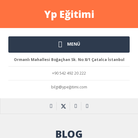
Yp Eğitimi
MENÜ
Ormanlı Mahallesi Boğaçhan Sk. No:8/1 Çatalca İstanbul
+90 542 492 20 222
bilgi@ypeğitimi.com
BLOG