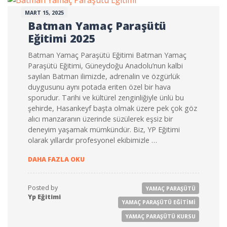
MART 15, 2025
Batman Yamaç Paraşütü
Eğitimi 2025
Batman Yamaç Paraşütü Eğitimi Batman Yamaç
Paraşütü Eğitimi, Güneydoğu Anadolu’nun kalbi
sayılan Batman ilimizde, adrenalin ve özgürlük
duygusunu aynı potada eriten özel bir hava
sporudur. Tarihi ve kültürel zenginliğiyle ünlü bu
şehirde, Hasankeyf başta olmak üzere pek çok göz
alıcı manzaranın üzerinde süzülerek eşsiz bir
deneyim yaşamak mümkündür. Biz, YP Eğitimi
olarak yıllardır profesyonel ekibimizle …
BATMAN YAMAÇ PARAŞÜTÜ EĞITIMI 2025
DAHA FAZLA OKU
Posted by
YAMAÇ PARAŞÜTÜ
Yp Eğitimi
YAMAÇ PARAŞÜTÜ EĞITIMI
YAMAÇ PARAŞÜTÜ KURSU