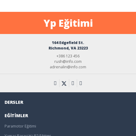
Yp Eğitimi
164 Edgefield St.
Richmond, VA 23223
+386 123 456
rush@info.com
adrenalin@info.com
DERSLER
EĞITIMLER
Paramotor Eğitimi
Yamaç Paraşütü P2 Eğitimi