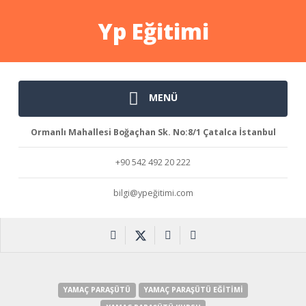
Yp Eğitimi
MENÜ
Ormanlı Mahallesi Boğaçhan Sk. No:8/1 Çatalca İstanbul
+90 542 492 20 222
bilgi@ypeğitimi.com
YAMAÇ PARAŞÜTÜ
YAMAÇ PARAŞÜTÜ EĞITIMI