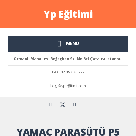
Yp Eğitimi
MENÜ
Ormanlı Mahallesi Boğaçhan Sk. No:8/1 Çatalca İstanbul
+90 542 492 20 222
bilgi@ypeğitimi.com
YAMAÇ PARAŞÜTÜ P5