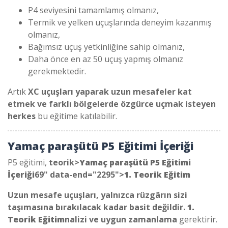
P4 seviyesini tamamlamış olmanız,
Termik ve yelken uçuşlarında deneyim kazanmış
olmanız,
Bağımsız uçuş yetkinliğine sahip olmanız,
Daha önce en az 50 uçuş yapmış olmanız
gerekmektedir.
Artık
XC uçuşları yaparak uzun mesafeler kat
etmek ve farklı bölgelerde özgürce uçmak isteyen
herkes
bu eğitime katılabilir.
Yamaç paraşütü P5 Eğitimi İçeriği
P5 eğitimi,
teorik>
Yamaç paraşütü P5 Eğitimi
İçeriği
69" data-end="2295">
1. Teorik Eğitim
Uzun mesafe uçuşları, yalnızca rüzgârın sizi
taşımasına bırakılacak kadar basit değildir.
1.
Teorik Eğitim
nalizi ve uygun zamanlama
gerektirir.