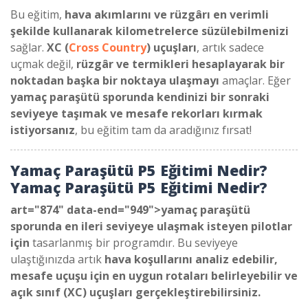
Bu eğitim,
hava akımlarını ve rüzgârı en verimli
şekilde kullanarak kilometrelerce süzülebilmenizi
sağlar.
XC (
Cross Country
) uçuşları
, artık sadece
uçmak değil,
rüzgâr ve termikleri hesaplayarak bir
noktadan başka bir noktaya ulaşmayı
amaçlar. Eğer
yamaç paraşütü sporunda kendinizi bir sonraki
seviyeye taşımak ve mesafe rekorları kırmak
istiyorsanız
, bu eğitim tam da aradığınız fırsat!
Yamaç Paraşütü P5 Eğitimi Nedir?
Yamaç Paraşütü P5 Eğitimi Nedir?
art="874" data-end="949">yamaç paraşütü
sporunda en ileri seviyeye ulaşmak isteyen pilotlar
için
tasarlanmış bir programdır. Bu seviyeye
ulaştığınızda artık
hava koşullarını analiz edebilir,
mesafe uçuşu için en uygun rotaları belirleyebilir ve
açık sınıf (XC) uçuşları gerçekleştirebilirsiniz.