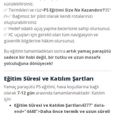
süzülebilirsiniz.
✅ Termikleri ve rüz>
P5 Eğitimi Size Ne Kazandırır?
35"
/>✅ Bağımsız bir pilot olarak kendi rotalarınızı
oluşturabilirsiniz.
✅ Hedef odaklı uçuş yapma becerisine sahip olursunuz.
✅ XC uçuşları için gerekli olan tüm navigasyon ve
güvenlik bilgilerine hâkim olursunuz.
Bu eğitimi tamamladıktan sonra
artık yamaç paraşütü
sadece bir hobi değil, bir tutku ve uzun mesafe
yolculuğuna dönüşecek!
Eğitim Süresi ve Katılım Şartları
Yamaç paraşütü P5 eğitimi, hava koşullarına bağlı
olarak
7-12 gün
arasında tamamlanmaktadır. Katılım
için:
Eğitim Süresi ve Katılım Şartları
4377" data-
end="4448">
Daha önce termik ve uzun süreli