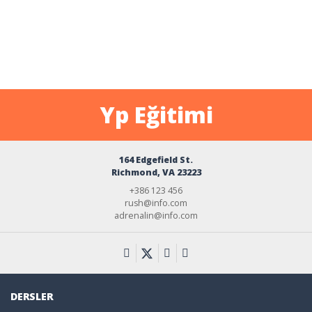
Yp Eğitimi
164 Edgefield St.
Richmond, VA 23223
+386 123 456
rush@info.com
adrenalin@info.com
DERSLER