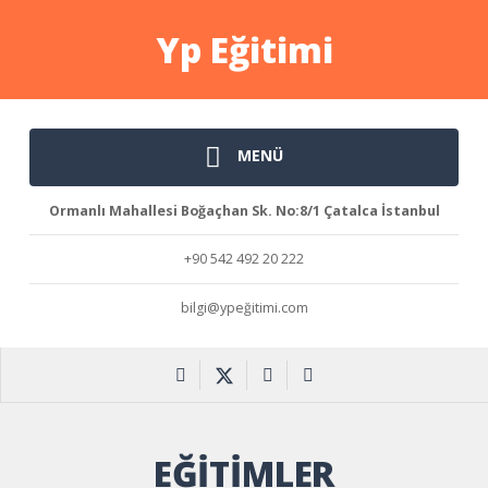
Yp Eğitimi
MENÜ
Ormanlı Mahallesi Boğaçhan Sk. No:8/1 Çatalca İstanbul
+90 542 492 20 222
bilgi@ypeğitimi.com
EĞITIMLER