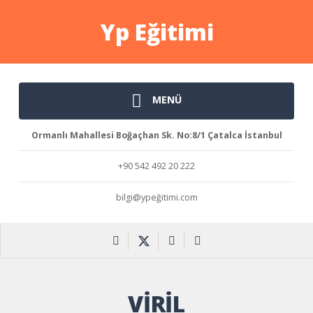
Yp Eğitimi
MENÜ
Ormanlı Mahallesi Boğaçhan Sk. No:8/1 Çatalca İstanbul
+90 542 492 20 222
bilgi@ypeğitimi.com
VIRIL