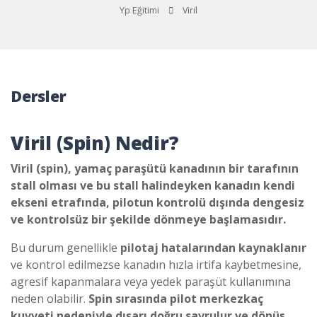
Yp Eğitimi
Viril
Dersler
Viril (Spin) Nedir?
Viril (spin), yamaç paraşütü kanadının bir tarafının
stall olması ve bu stall halindeyken kanadın kendi
ekseni etrafında, pilotun kontrolü dışında dengesiz
ve kontrolsüz bir şekilde dönmeye başlamasıdır.
Bu durum genellikle
pilotaj hatalarından kaynaklanır
ve kontrol edilmezse kanadın hızla irtifa kaybetmesine,
agresif kapanmalara veya yedek paraşüt kullanımına
neden olabilir.
Spin sırasında pilot merkezkaç
kuvveti nedeniyle dışarı doğru savrulur ve dönüş