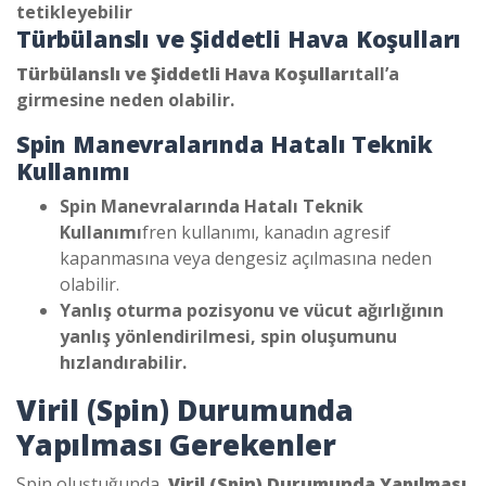
tetikleyebilir
Türbülanslı ve Şiddetli Hava Koşulları
Türbülanslı ve Şiddetli Hava Koşulları
tall’a
girmesine neden olabilir.
Spin Manevralarında Hatalı Teknik
Kullanımı
Spin Manevralarında Hatalı Teknik
Kullanımı
fren kullanımı, kanadın agresif
kapanmasına veya dengesiz açılmasına neden
olabilir.
Yanlış oturma pozisyonu ve vücut ağırlığının
yanlış yönlendirilmesi, spin oluşumunu
hızlandırabilir.
Viril (Spin) Durumunda
Yapılması Gerekenler
Spin oluştuğunda,
Viril (Spin) Durumunda Yapılması