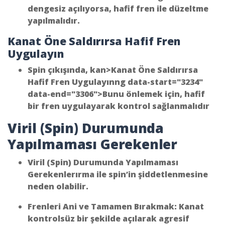
dengesiz açılıyorsa, hafif fren ile düzeltme
yapılmalıdır.
Kanat Öne Saldırırsa Hafif Fren
Uygulayın
Spin çıkışında, kan>
Kanat Öne Saldırırsa
Hafif Fren Uygulayın
ng data-start="3234"
data-end="3306">Bunu önlemek için, hafif
bir fren uygulayarak kontrol sağlanmalıdır
Viril (Spin) Durumunda
Yapılmaması Gerekenler
Viril (Spin) Durumunda Yapılmaması
Gerekenler
ırma ile spin’in şiddetlenmesine
neden olabilir.
Frenleri Ani ve Tamamen Bırakmak:
Kanat
kontrolsüz bir şekilde açılarak agresif