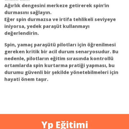
Ağırlık dengesini merkeze getirerek spin’in
durmasını sağlayın.
Eğer spin durmazsa ve irtifa tehlikeli seviyeye
iniyorsa, yedek paraşüt kullanmayı
değerlendirin.
Spin, yamaç paraşütü pilotları için öğrenilmesi
gereken kritik bir acil durum senaryosudur.
Bu
nedenle,
pilotların eğitim sırasında kontrollü
ortamlarda spin kurtarma pratiği yapması, bu
durumu güvenli bir şekilde yönetebilmeleri için
hayati önem taşır.
Yp Eğitimi