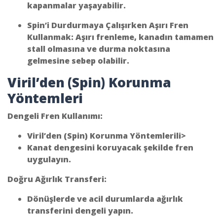
kapanmalar yaşayabilir.
Spin’i Durdurmaya Çalışırken Aşırı Fren
Kullanmak:
Aşırı frenleme, kanadın tamamen
stall olmasına ve durma noktasına
gelmesine sebep olabilir.
Viril’den (Spin) Korunma
Yöntemleri
Dengeli Fren Kullanımı:
Viril’den (Spin) Korunma Yöntemleri
li>
Kanat dengesini koruyacak şekilde fren
uygulayın.
Doğru Ağırlık Transferi:
Dönüşlerde ve acil durumlarda ağırlık
transferini dengeli yapın.