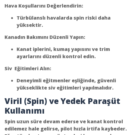
Hava Koşullarını Değerlendirin:
Türbülanslı havalarda spin riski daha
yüksektir.
Kanadın Bakımını Düzenli Yapın:
Kanat iplerini, kumaş yapısını ve trim
ayarlarını düzenli kontrol edin.
Siv Eğitimleri Alın:
Deneyimli eğitmenler eşliğinde, güvenli
yükseklikte siv eğitimleri yapılmalıdır.
Viril (Spin) ve Yedek Paraşüt
Kullanımı
Spin uzun süre devam ederse ve kanat kontrol
edilemez hale gelirse,
pilot hızla irtifa kaybeder.