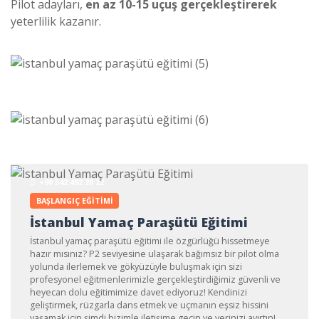
Pilot adayları,
en az 10-15 uçuş gerçekleştirerek
yeterlilik kazanır.
+90 542 492 20 22
BAŞLANGIÇ EĞITIMI
İstanbul Yamaç Paraşütü Eğitimi
İstanbul yamaç paraşütü eğitimi ile özgürlüğü hissetmeye
hazır mısınız? P2 seviyesine ulaşarak bağımsız bir pilot olma
yolunda ilerlemek ve gökyüzüyle buluşmak için sizi
profesyonel eğitmenlerimizle gerçekleştirdiğimiz güvenli ve
heyecan dolu eğitimimize davet ediyoruz! Kendinizi
geliştirmek, rüzgarla dans etmek ve uçmanın eşsiz hissini
yaşamak için şimdi bizimle iletişime geçin ve yerinizi ayırtın!