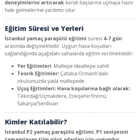
deneyimlerini artırarak
kendi başlarına uçmaya hazır
hale gelmelerine yardımcı olur
Eğitim Süresi ve Yerleri
İstanbul yamaç paraşütü eğitimi
süresi
4-7 gün
arasında değişmektedir. Uygun hava koşulları
sağlandığında aşağıdaki sahalarda eğitim verilmektedir:
Yer Eğitimleri
: Maltepe İdealtepe sahili
Teorik Eğitimler:
Çatalca Ormanlı'daki
okulumuzda yada maltepede
Uçuş Eğitimleri: Hava koşularına bağlı olarak:
Tekirdağ/Uçmakdere, Eskişehir/İnönü,
Sakarya/Serdivan
Kimler Katılabilir?
İstanbul P2 yamaç paraşütü eğitimi
,
P1 seviyesini
tamamlayan tüm pilot adayları için uygundur
.