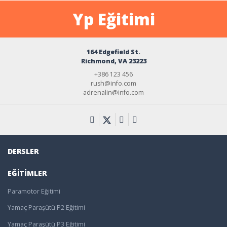
Yp Eğitimi
164 Edgefield St.
Richmond, VA 23223
+386 123 456
rush@info.com
adrenalin@info.com
DERSLER
EĞITIMLER
Paramotor Eğitimi
Yamaç Paraşütü P2 Eğitimi
Yamaç Paraşütü P3 Eğitimi