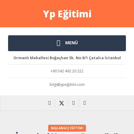
Yp Eğitimi
MENÜ
Ormanlı Mahallesi Boğaçhan Sk. No:8/1 Çatalca İstanbul
+90 542 492 20 222
bilgi@ypeğitimi.com
BAŞLANGIÇ EĞITIMI