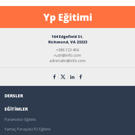
Yp Eğitimi
164 Edgefield St.
Richmond, VA 23223
+386 123 456
rush@info.com
adrenalin@info.com
DERSLER
EĞITIMLER
Paramotor Eğitimi
Yamaç Paraşütü P2 Eğitimi