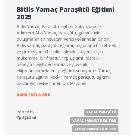
Bitlis Yamaç Paraşütü Eğitimi
2025
Bitlis Yamaç Paraşütü Eğitimi Gökyüzüne İlk
Adımınızı Atın Yamaç paraşütü, gökyüzüyle
buluşmanın en heyecan verici yollarından biridir.
Bitlis yamaç paraşütü eğitimi, özgürlüğü hissetmek
ve profesyonel bir pilot olmak isteyenler için
mükemmel bir fırsattır. “Yp Eğitimi” olarak,
deneyimli eğitmenlerimiz ve güvenilir
ekipmanlarımızla en iyi eğitimi sunuyoruz. Yamaç
Paraşütü Eğitimi Nedir? Yamaç paraşütü eğitimi,
başlangıç seviyesinden profesyonel …
BITLIS YAMAÇ PARAŞÜTÜ EĞITIMI 2025
DAHA FAZLA OKU
Posted by
YAMAÇ PARAŞÜTÜ
Yp Eğitimi
YAMAÇ PARAŞÜTÜ EĞITIMI
YAMAÇ PARAŞÜTÜ KURSU