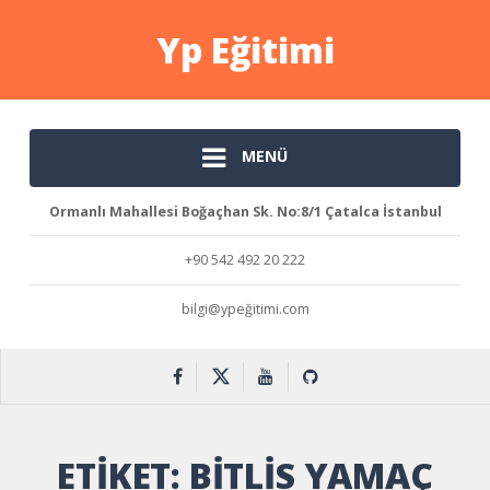
Yp Eğitimi
MENÜ
Ormanlı Mahallesi Boğaçhan Sk. No:8/1 Çatalca İstanbul
+90 542 492 20 222
bilgi@ypeğitimi.com
ETIKET:
BITLIS YAMAÇ