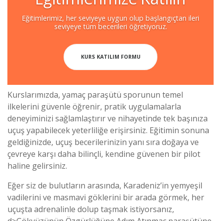
Eğitimlerimiz, her seviyeye uygun olup başlangıçtan ileri
seviyeye tüm becerileri öğretiyoruz.
KURS KATILIM FORMU
Kurslarımızda, yamaç paraşütü sporunun temel
ilkelerini güvenle öğrenir, pratik uygulamalarla
deneyiminizi sağlamlaştırır ve nihayetinde tek başınıza
uçuş yapabilecek yeterliliğe erişirsiniz. Eğitimin sonuna
geldiğinizde, uçuş becerilerinizin yanı sıra doğaya ve
çevreye karşı daha bilinçli, kendine güvenen bir pilot
haline gelirsiniz.
Eğer siz de bulutların arasında, Karadeniz’in yemyeşil
vadilerini ve masmavi göklerini bir arada görmek, her
uçuşta adrenalinle dolup taşmak istiyorsanız,
d>
Gökyüzünün Özgürlüğüne Adım Atın
maç paraşütüne