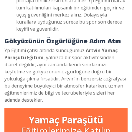
pilotajla tehlike riski en aza iner. Yp Eğitimi olarak
tüm katılımcıları kapsamlı bir eğitimden geçirir ve
uçuş güvenliğini merkez alırız. Dolayısıyla
kurallara uyduğunuz sürece bu spor son derece
keyifli ve güvenlidir.
Gökyüzünün Özgürlüğüne Adım Atın
Yp Eğitimi çatısı altında sunduğumuz
Artvin Yamaç
Paraşütü Eğitimi
, yalnızca bir spor aktivitesinden
ibaret değildir; aynı zamanda kendi sınırlarınızı
keşfetme ve gökyüzünün özgürlüğüne doğru bir
yolculuğa çıkma fırsatıdır. Artvin’in benzersiz coğrafyası
bu deneyime büyüleyici bir atmosfer katarken, uzman
eğitmenlerimiz de bilgi ve tecrübeleriyle sizleri her
adımda destekler.
Yamaç Paraşütü
Eğitimlerimize Katılın