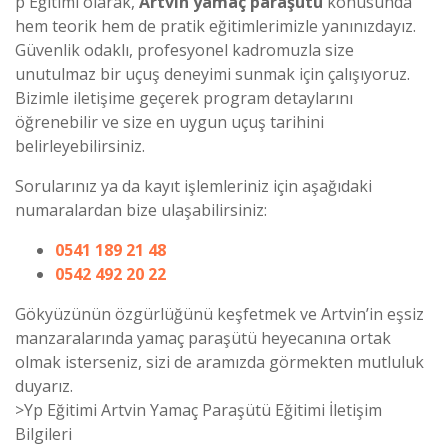
p Eğitimi olarak,
Artvin yamaç paraşütü
konusunda
hem teorik hem de pratik eğitimlerimizle yanınızdayız.
Güvenlik odaklı, profesyonel kadromuzla size
unutulmaz bir uçuş deneyimi sunmak için çalışıyoruz.
Bizimle iletişime geçerek program detaylarını
öğrenebilir ve size en uygun uçuş tarihini
belirleyebilirsiniz.
Sorularınız ya da kayıt işlemleriniz için aşağıdaki
numaralardan bize ulaşabilirsiniz:
0541 189 21 48
0542 492 20 22
Gökyüzünün özgürlüğünü keşfetmek ve Artvin’in eşsiz
manzaralarında yamaç paraşütü heyecanına ortak
olmak isterseniz, sizi de aramızda görmekten mutluluk
duyarız.
>
Yp Eğitimi Artvin Yamaç Paraşütü Eğitimi İletişim
Bilgileri