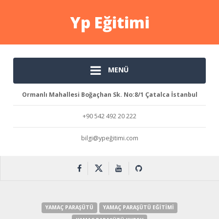
Yp Eğitimi
MENÜ
Ormanlı Mahallesi Boğaçhan Sk. No:8/1 Çatalca İstanbul
+90 542 492 20 222
bilgi@ypeğitimi.com
YAMAÇ PARAŞÜTÜ
YAMAÇ PARAŞÜTÜ EĞITIMI