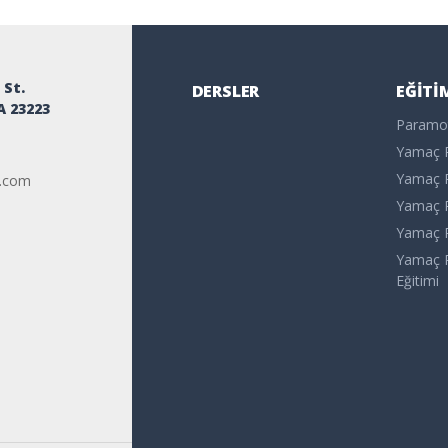
 St.
DERSLER
EĞITI
A 23223
Paramot
Yamaç P
Yamaç P
o.com
Yamaç P
Yamaç P
Yamaç P
Eğitimi