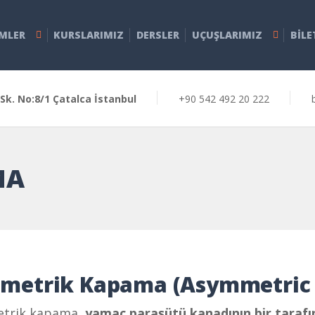
IMLER
KURSLARIMIZ
DERSLER
UÇUŞLARIMIZ
BILE
Sk. No:8/1 Çatalca İstanbul
+90 542 492 20 222
MA
imetrik Kapama (Asymmetric 
etrik kapama,
yamaç paraşütü kanadının bir tarafını