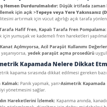
ş Hemen Durdurulmalıdır:
Düşük irtifada zaman
lemek için açık >
Tepeye veya Yere Yakınsanız (D
litesini artırmak için vücut ağırlığı açık tarafa yönlen
 Tarafa Hafif Fren, Kapalı Tarafa Fren Pompalama
 için yumuşak ve kademeli fren hareketleri yapılmal
Kanat Açılmıyorsa, Acil Paraşüt Kullanımı Değerlen
 yaşanıyorsa,
yedek paraşüt açma prosedürü
uygul
metrik Kapamada Nelere Dikkat Etme
trik kapama sırasında dikkat edilmesi gereken bazı 
n Kalmak:
Panik yapmak, yan>
Asimetrik Kapamada N
iyi yönetmesini sağlar.
dın Hareketlerini İzlemek:
Kapanma anında, kanadın