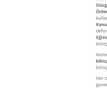
Düzg
Önlen
kulla
Kana
defor
Eğiti
bilin
Asim
bilin
bilin
Her 
güven