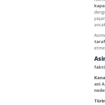
kapa
denge
yaşan
anca
Asime
taraf
etmez
Asi
faktö
Kana
ani A
neden
Türb