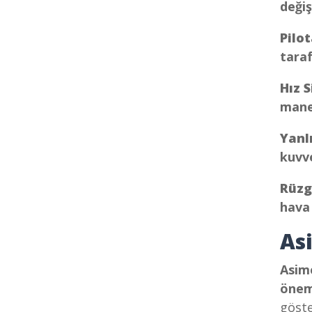
değiş
Pilo
taraf
Hız 
mane
Yanl
kuvve
Rüzg
hava
As
Asim
önem
göste