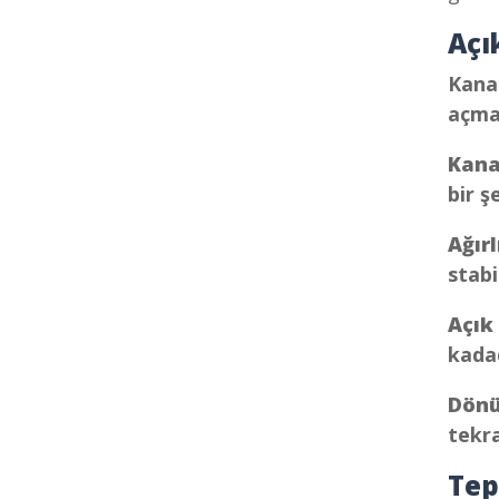
Açık
Kana
açmas
Kana
bir ş
Ağır
stabi
Açık
kada
Dönü
tekra
Tep