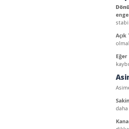
Dönü
engel
stabi
Açık
olmak
Eğer 
kaybı
Asi
Asime
Saki
daha 
Kana