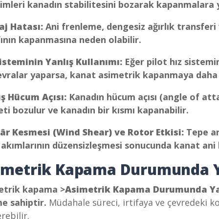
imleri kanadın stabilitesini bozarak kapanmalara y
taj Hatası:
Ani frenleme, dengesiz ağırlık transferi
ının kapanmasına neden olabilir.
Sisteminin Yanlış Kullanımı:
Eğer pilot hız sistemi
vralar yaparsa, kanat asimetrik kapanmaya daha ya
ış Hücum Açısı:
Kanadın hücum açısı (angle of atta
ti bozulur ve kanadın bir kısmı kapanabilir.
âr Kesmesi (Wind Shear) ve Rotor Etkisi:
Tepe ar
 akımlarının düzensizleşmesi sonucunda kanat ani 
imetrik Kapama Durumunda Y
etrik kapama >
Asimetrik Kapama Durumunda Ya
e sahiptir.
Müdahale süreci, irtifaya ve çevredeki koş
rebilir.