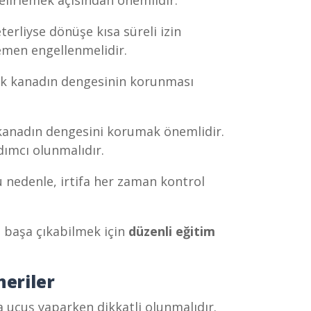
lirlemek açısından önemlidir.
eterliyse dönüşe kısa süreli izin
hemen engellenmelidir.
ek kanadın dengesinin korunması
 kanadın dengesini korumak önemlidir.
ımcı olunmalıdır.
u nedenle, irtifa her zaman kontrol
 başa çıkabilmek için
düzenli eğitim
eriler
 uçuş yaparken dikkatli olunmalıdır.