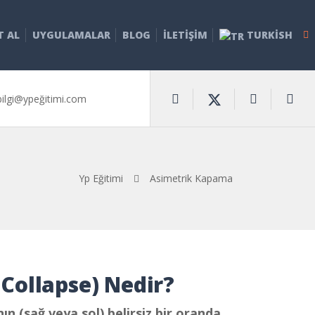
T AL
UYGULAMALAR
BLOG
İLETIŞIM
TURKISH
bilgi@ypeğitimi.com
Yp Eğitimi
Asimetrik Kapama
Collapse) Nedir?
n (sağ veya sol) belirsiz bir oranda