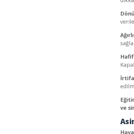
dikka
Dönü
veril
Ağırl
sağla
Hafif
Kapal
İrtifa
edilm
Eğiti
ve si
Asi
Hava 