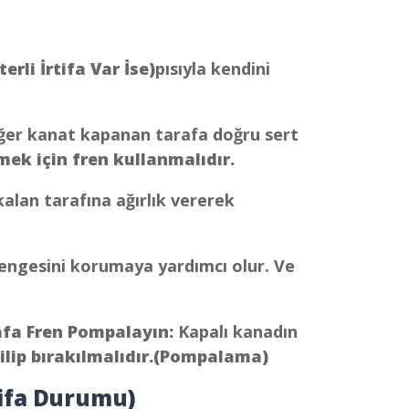
)
erli İrtifa Var İse)
pısıyla kendini
ğer kanat kapanan tarafa doğru sert
ek için fren kullanmalıdır.
kalan tarafına ağırlık vererek
engesini korumaya yardımcı olur. Ve
fa Fren Pompalayın:
Kapalı kanadın
kilip bırakılmalıdır.(Pompalama)
tifa Durumu)