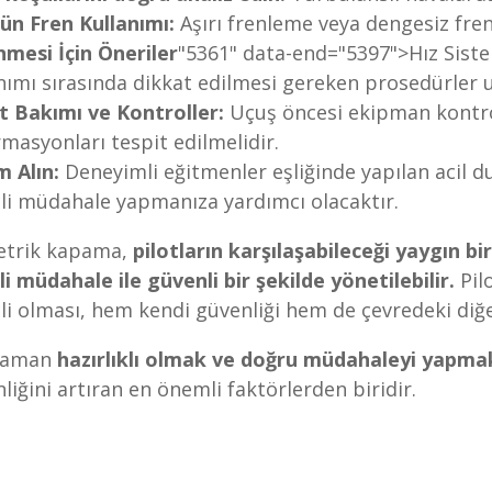
ün Fren Kullanımı:
Aşırı frenleme veya dengesiz fren
mesi İçin Öneriler
"5361" data-end="5397">Hız Siste
nımı sırasında dikkat edilmesi gereken prosedürler 
t Bakımı ve Kontroller:
Uçuş öncesi ekipman kontrol
masyonları tespit edilmelidir.
m Alın:
Deneyimli eğitmenler eşliğinde yapılan acil d
çli müdahale yapmanıza yardımcı olacaktır.
etrik kapama,
pilotların karşılaşabileceği yaygın 
çli müdahale ile güvenli bir şekilde yönetilebilir.
Pilo
çli olması, hem kendi güvenliği hem de çevredeki diğe
zaman
hazırlıklı olmak ve doğru müdahaleyi yapma
liğini artıran en önemli faktörlerden biridir.