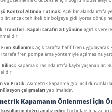
tle gözlemlemek, düzeltme için doğru müdahaleyi be
şü Kontrol Altında Tutmak:
Açık bir alanda irtifa y
ebilir; ancak tehlikeli bir bölgeye gidiliyorsa dönüş 
ık Transferi:
Kapalı tarafın zıt yönüne
ağırlık verer
nmalıdır.
 Fren Kullanımı:
Açık tarafta hafif fren uygulayarak
ı tarafa fren pompalama yöntemiyle açılmasına yard
 Bilinci:
Kapama sırasında irtifa kaybı yaşanabilir. B
elidir.
m ve Pratik:
Asimetrik kapanma gibi acil durumlarla
mülasyon çalışmaları
yapılmalıdır.
metrik Kapamanın Önlenmesi İçin Ön
koşullarını doğru analiz edin:
Türbülanslı havalarda