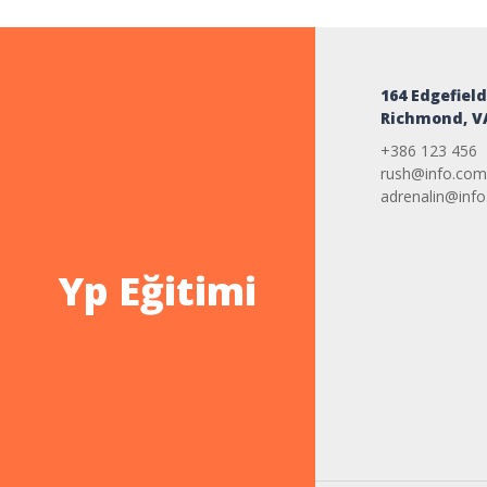
164 Edgefield
Richmond, V
+386 123 456
rush@info.com
adrenalin@inf
Yp Eğitimi