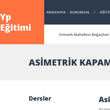
ANASAYFA
KURUMSAL
EĞIT
Yp
Eğitimi
Ormanlı Mahallesi Boğaçhan 
ASIMETRIK KAPA
Dersler
As
Asim