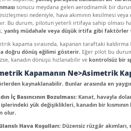
nması
sonucu meydana gelen aerodinamik bir durum
sizleşmesi nedeniyle, hava akımının kesilmesi veya 
ır. Bu durum, pilotun yeterli irtifaya sahip olması h
k,
yanlış müdahale veya düşük irtifa gibi faktörler 
trik kapama sırasında, kapanan taraftaki kaldırma 
a doğru dönüş eğilimi gösterir.
Eğer pilot bu durum
se, kanadın dönüşü hızlanabilir ve
kontrolsüz bir sp
metrik Kapamanın Ne>
Asimetrik Ka
rlerden kaynaklanabilir. Bunlar arasında en yaygın
dın İç Basıncının Bozulması:
Kanat, havayla dolar
 iplerindeki yük değişiklikleri, kanadın bir kısmı
 olur.
ülanslı Hava Koşulları:
Düzensiz rüzgâr akımları, 