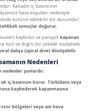
dur. Kanadın iç basıncının
düzensiz hava koşulları nedeniyle
alinde kontrol edilebilir bir durumdur;
tehlikeli sonuçlar doğurur.
kuvveti kaybolur ve paraşüt
kapanan
a hızlı ve doğru bir şekilde müdahale
iral dalışa (spiral dive) dönüşebilir.
pamanın Nedenleri
 nedenler şunlardır:
ak iç basıncını korur. Türbülans veya
nın hava kaybederek kapanmasına
rotor bölgeleri veya ani hava