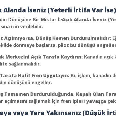
 Alanda İseniz (Yeterli İrtifa Var İse
dın Dönüşüne Bir Miktar İ>
Açık Alanda İseniz (Yet
ına izin verilebilir.
t Açılmıyorsa, Dönüş Hemen Durdurulmalıdır:
E
ekilde dönmeye başlarsa, pilot
bu dönüşü engellem
lık Merkezini Açık Tarafa Kaydırın:
Kanadın açık 
lite sağlanmalıdır.
 Tarafa Hafif Fren Uygulayın:
Bu işlem, kanadın d
dın dönüşünü engeller.
ş Tamamen Durdurulduğunda, Kapalı Olan Tara
r açılmasını sağlamak için
fren ipleri yavaşça çe
eye veya Yere Yakınsanız (Düşük İr